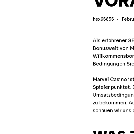
VOR
hex65635
Febru
Als erfahrener S
Bonuswelt von Ma
Willkommensboni 
Bedingungen Sie u
Marvel Casino is
Spieler punktet. 
Umsatzbedingung
zu bekommen. A
schauen wir uns d