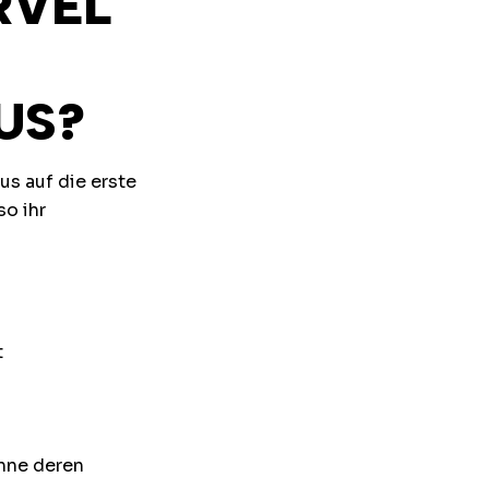
RVEL
US?
s auf die erste
o ihr
t
Ohne deren