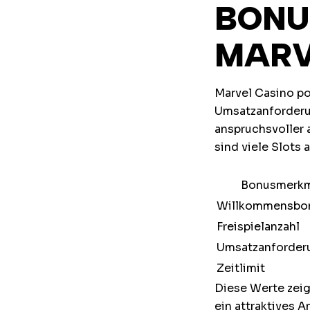
BONU
MARV
Marvel Casino pos
Umsatzanforderu
anspruchsvoller 
sind viele Slot
Bonusmerk
Willkommensbon
Freispielanzahl
Umsatzanforder
Zeitlimit
Diese Werte zeig
ein attraktives A