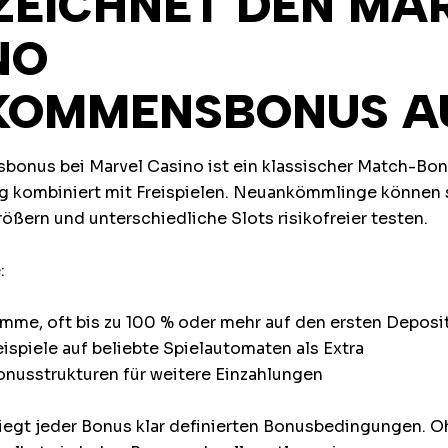
ZEICHNET DEN MA
NO
KOMMENSBONUS A
onus bei Marvel Casino ist ein klassischer Match-Bonu
ig kombiniert mit Freispielen. Neuankömmlinge können s
rößern und unterschiedliche Slots risikofreier testen.
:
me, oft bis zu 100 % oder mehr auf den ersten Deposi
eispiele auf beliebte Spielautomaten als Extra
nusstrukturen für weitere Einzahlungen
liegt jeder Bonus klar definierten Bonusbedingungen. 