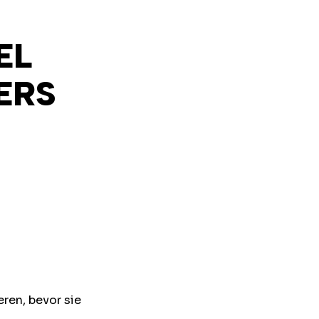
EL
ERS
ren, bevor sie