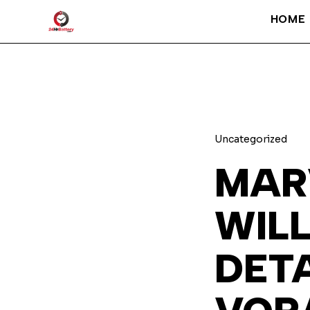
HOME
Uncategorized
MAR
WIL
DETA