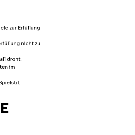
le zur Erfüllung
rfüllung nicht zu
ll droht.
ten im
pielstil.
TE