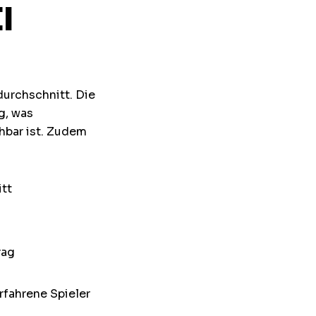
I
durchschnitt. Die
g, was
hbar ist. Zudem
tt
rag
rfahrene Spieler