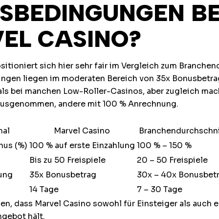
SBEDINGUNGEN BE
EL CASINO?
itioniert sich hier sehr fair im Vergleich zum Branchen
ngen liegen im moderaten Bereich von 35x Bonusbetra
als bei manchen Low-Roller-Casinos, aber zugleich mac
s ausgenommen, andere mit 100 % Anrechnung.
mal
Marvel Casino
Branchendurchschni
us (%)
100 % auf erste Einzahlung
100 % – 150 %
Bis zu 50 Freispiele
20 – 50 Freispiele
ung
35x Bonusbetrag
30x – 40x Bonusbet
14 Tage
7 – 30 Tage
en, dass Marvel Casino sowohl für Einsteiger als auch e
ngebot hält.