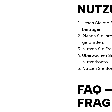
NUTZ
Lesen Sie die 
beitragen.
Planen Sie Ihr
gefährden.
Nutzen Sie Fre
Überwachen Sie
Nutzerkonto.
Nutzen Sie Bon
FAQ 
FRAG