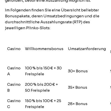
gefordert, bevor eine Auszahlung möglich ist.
Im Folgenden finden Sie eine Übersicht beliebter
Bonuspakete, deren Umsatzbedingungen und die
durchschnittliche Auszahlungsrate (RTP) des
jeweiligen Plinko‑Slots:
Casino
Willkommensbonus
Umsatzanforderung
Casino
100 % bis 150 € + 30
30× Bonus
A
Freispiele
Casino
200 % bis 200 € +
35× Bonus
B
50 Freispiele
Casino
150 % bis 100 € + 25
28× Bonus
C
Freispiele