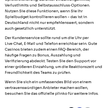
Verlustlimits und Selbstausschluss‑Optionen.
Nutzen Sie diese Funktionen, wenn Sie Ihr
Spielbudget kontrollieren wollen – das ist in
Deutschland nicht nur empfehlenswert, sondern
auch gesetzlich unterstützt.
Der Kundenservice sollte rund um die Uhr per
Live‑Chat, E‑Mail und Telefon erreichbar sein. Gute
Casinos bieten zudem einen FAQ‑Bereich, der
häufige Fragen zu Bonus, Auszahlung und
Verifizierung abdeckt. Testen Sie den Support vor
einer größeren Einzahlung, um die Reaktionszeit und
Freundlichkeit des Teams zu prüfen.
Wenn Sie sich ein umfassendes Bild von einem
vertrauenswürdigen Anbieter machen wollen,
besuchen Sie das offizielle
plinko
für weitere Infos.