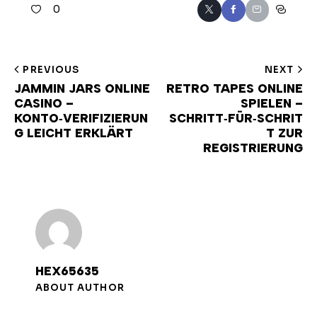
0
PREVIOUS
NEXT
JAMMIN JARS ONLINE
RETRO TAPES ONLINE
CASINO –
SPIELEN –
KONTO‑VERIFIZIERUN
SCHRITT‑FÜR‑SCHRIT
G LEICHT ERKLÄRT
T ZUR
REGISTRIERUNG
HEX65635
ABOUT AUTHOR