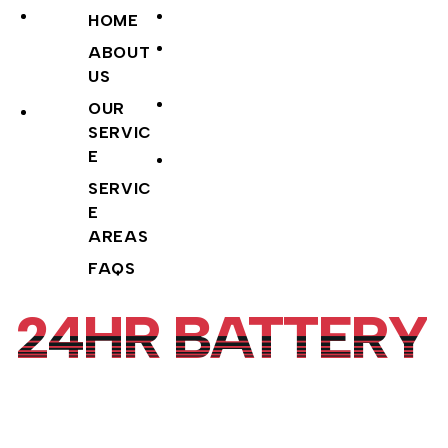
info@
Tiktok
©
24HR BATTERY.
2026. All
HOME
24hrb
Rights Reserved.
Youtu
ABOUT
attery.
be
US
com
Faceb
OUR
(855)
ook
SERVIC
206-
E
9651
Instag
ram
SERVIC
E
AREAS
FAQS
24HR BATTERY