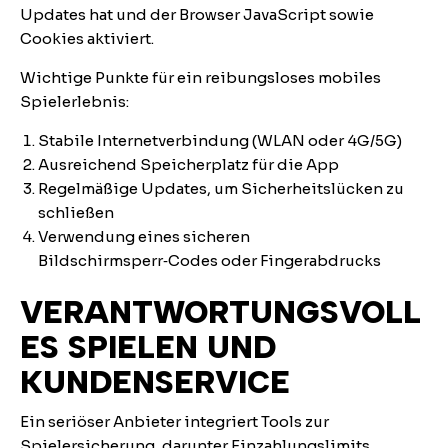
Updates hat und der Browser JavaScript sowie
Cookies aktiviert.
Wichtige Punkte für ein reibungsloses mobiles
Spielerlebnis:
Stabile Internetverbindung (WLAN oder 4G/5G)
Ausreichend Speicherplatz für die App
Regelmäßige Updates, um Sicherheitslücken zu
schließen
Verwendung eines sicheren
Bildschirmsperr‑Codes oder Fingerabdrucks
VERANTWORTUNGSVOLL
ES SPIELEN UND
KUNDENSERVICE
Ein seriöser Anbieter integriert Tools zur
Spielersicherung, darunter Einzahlungslimits,