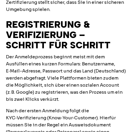
Zertifizierung stellt sicher, dass Sie in einer sicheren
Umgebung spielen.
REGISTRIERUNG &
VERIFIZIERUNG –
SCHRITT FÜR SCHRITT
Der Anmeldeprozess beginnt meist mit dem
Ausfüllen eines kurzen Formulars: Benutzername,
E‑Mail-Adresse, Passwort und das Land (Deutschland)
werden abgefragt. Viele Plattformen bieten zudem
die Möglichkeit, sich über einen sozialen Account
(z. B. Google) zu registrieren, was den Prozess um ein
bis zwei Klicks verkürzt.
Nach der ersten Anmeldung folgt die
KYC‑Verifizierung (Know‑Your‑Customer). Hierfür
müssen Sie in der Regel ein Ausweisdokument
(Personalausweis oder Reisepass) sowie einen