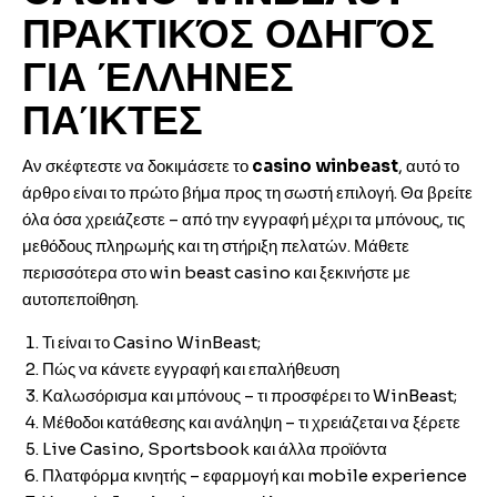
ΠΡΑΚΤΙΚΌΣ ΟΔΗΓΌΣ
ΓΙΑ ΈΛΛΗΝΕΣ
ΠΑΊΚΤΕΣ
Αν σκέφτεστε να δοκιμάσετε το
casino winbeast
, αυτό το
άρθρο είναι το πρώτο βήμα προς τη σωστή επιλογή. Θα βρείτε
όλα όσα χρειάζεστε – από την εγγραφή μέχρι τα μπόνους, τις
μεθόδους πληρωμής και τη στήριξη πελατών. Μάθετε
περισσότερα στο
win beast casino
και ξεκινήστε με
αυτοπεποίθηση.
Τι είναι το Casino WinBeast;
Πώς να κάνετε εγγραφή και επαλήθευση
Καλωσόρισμα και μπόνους – τι προσφέρει το WinBeast;
Μέθοδοι κατάθεσης και ανάληψη – τι χρειάζεται να ξέρετε
Live Casino, Sportsbook και άλλα προϊόντα
Πλατφόρμα κινητής – εφαρμογή και mobile experience