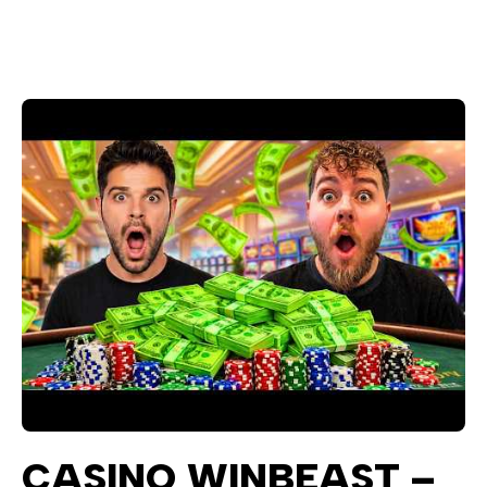
CASINO WINBEAST –