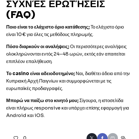
ΣΥΧΝΈΣ ΕΡΩΤΉΣΕΙΣ
(FAQ)
Ποιο είναι το ελάχιστο όριο κατάθεσης;
Το ελάχιστο όριο
είναι 10 € για όλες τις μεθόδους πληρωμής.
Πόσο διαρκούν οι αναλήψεις;
Οι περισσότερες αναλήψεις
ολοκληρώνονται εντός 24–48 ωρών, εκτός εάν απαιτείται
επιπλέον επαλήθευση.
Το casino είναι αδειοδοτημένο;
Ναι, διαθέτει άδεια από την
Κυπριακή Αρχή Παιγνίων και συμμορφώνεται με τις
ευρωπαϊκές προδιαγραφές.
Μπορώ να παίξω στο κινητό μου;
Σίγουρα, η ιστοσελίδα
είναι πλήρως responsive και υπάρχει επίσης εφαρμογή για
Android και iOS.
0