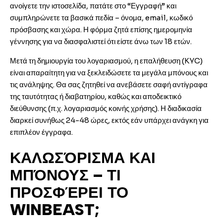
ανοίγετε την ιστοσελίδα, πατάτε στο “Εγγραφή” και
συμπληρώνετε τα βασικά πεδία – όνομα, email, κωδικό
πρόσβασης και χώρα. Η φόρμα ζητά επίσης ημερομηνία
γέννησης για να διασφαλιστεί ότι είστε άνω των 18 ετών.
Μετά τη δημιουργία του λογαριασμού, η επαλήθευση (KYC)
είναι απαραίτητη για να ξεκλειδώσετε τα μεγάλα μπόνους και
τις ανάληψης. Θα σας ζητηθεί να ανεβάσετε σαφή αντίγραφα
της ταυτότητας ή διαβατηρίου, καθώς και αποδεικτικό
διεύθυνσης (π.χ. λογαριασμός κοινής χρήσης). Η διαδικασία
διαρκεί συνήθως 24-48 ώρες, εκτός εάν υπάρχει ανάγκη για
επιπλέον έγγραφα.
ΚΑΛΩΣΌΡΙΣΜΑ ΚΑΙ
ΜΠΌΝΟΥΣ – ΤΙ
ΠΡΟΣΦΈΡΕΙ ΤΟ
WINBEAST;