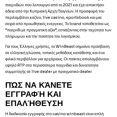
παιχνιδιών που λειτουργεί από το 2021 και έχει αποκτήσει
άδεια από την Κυπριακή Αρχή Παιγνίων. Η προσφορά του
περιλαμβάνει καζίνο, live casino, sportsbook και μια
σειρά από προωθητικές ενέργειες. Το brand τοποθετείται ως
“παιχνίδι με πραγματική αξία”, εστιάζοντας στην ταχύτητα των
πληρωμών και την ποιότητα του λογισμικού.
Για τους Έλληνες χρήστες, το WinBeast σημαίνει πρόσβαση
σε ελληνική γλώσσα, τοπικές μεθόδους κατάθεσης και ένα
φιλικό περιβάλλον για αρχάριους. Οι παίκτες απολαμβάνουν
υψηλό RTP στα περισσότερα παιχνίδια και δυνατότητα
συμμετοχής σε live dealer με πραγματικό dealer.
ΠΏΣ ΝΑ ΚΆΝΕΤΕ
ΕΓΓΡΑΦΉ ΚΑΙ
ΕΠΑΛΉΘΕΥΣΗ
Η διαδικασία εγγραφής στο casino winbeast είναι απλή: