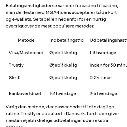
Betalingsmulighederne varierer fra casino til casino,
men de fleste med MGA‑licens accepterer både kort
og e‑wallets. Se tabellen nedenfor for en hurtig
oversigt over de mest populære metoder.
Metode
Indbetalingstid
Udbetalingshast
Visa/Mastercard
Øjeblikkelig
1‑3 hverdage
Trustly
Øjeblikkelig
Inden for 30 minu
Skrill
Øjeblikkelig
0‑24 timer
Bankoverførsel
1‑2 hverdage
2‑5 hverdage
Vælg den metode, der passer bedst til din daglige
rutine. Trustly er populært i Danmark, fordi den giver
næsten øjeblikkelige udbetalinger uden ekstra