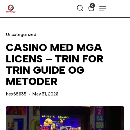
0
Uncategorized
CASINO MED MGA
LICENS – TRIN FOR
TRIN GUIDE OG
METODER
hex65635
May 31, 2026