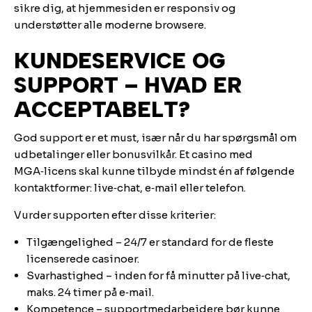
sikre dig, at hjemmesiden er responsiv og
understøtter alle moderne browsere.
KUNDESERVICE OG
SUPPORT – HVAD ER
ACCEPTABELT?
God support er et must, især når du har spørgsmål om
udbetalinger eller bonusvilkår. Et casino med
MGA‑licens skal kunne tilbyde mindst én af følgende
kontaktformer: live‑chat, e‑mail eller telefon.
Vurder supporten efter disse kriterier:
Tilgængelighed – 24/7 er standard for de fleste
licenserede casinoer.
Svarhastighed – inden for få minutter på live‑chat,
maks. 24 timer på e‑mail.
Kompetence – supportmedarbejdere bør kunne