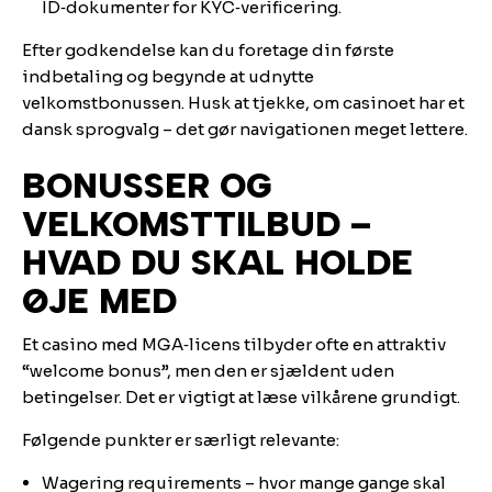
ID‑dokumenter for KYC‑verificering.
Efter godkendelse kan du foretage din første
indbetaling og begynde at udnytte
velkomstbonussen. Husk at tjekke, om casinoet har et
dansk sprogvalg – det gør navigationen meget lettere.
BONUSSER OG
VELKOMSTTILBUD –
HVAD DU SKAL HOLDE
ØJE MED
Et casino med MGA‑licens tilbyder ofte en attraktiv
“welcome bonus”, men den er sjældent uden
betingelser. Det er vigtigt at læse vilkårene grundigt.
Følgende punkter er særligt relevante:
Wagering requirements – hvor mange gange skal