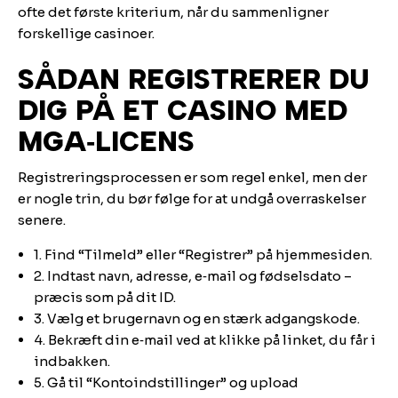
ofte det første kriterium, når du sammenligner
forskellige casinoer.
SÅDAN REGISTRERER DU
DIG PÅ ET CASINO MED
MGA‑LICENS
Registreringsprocessen er som regel enkel, men der
er nogle trin, du bør følge for at undgå overraskelser
senere.
1. Find “Tilmeld” eller “Registrer” på hjemmesiden.
2. Indtast navn, adresse, e‑mail og fødselsdato –
præcis som på dit ID.
3. Vælg et brugernavn og en stærk adgangskode.
4. Bekræft din e‑mail ved at klikke på linket, du får i
indbakken.
5. Gå til “Kontoindstillinger” og upload