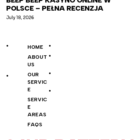
BEEP BEEP KASYNO ONLINE W
POLSCE – PEŁNA RECENZJA
July 18, 2026
info@
Tiktok
©
24HR BATTERY.
2026. All
HOME
24hrb
Rights Reserved.
Youtu
ABOUT
attery.
be
US
com
Faceb
OUR
(855)
ook
SERVIC
206-
E
9651
Instag
ram
SERVIC
E
AREAS
FAQS