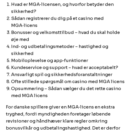
Hvad er MGA‑licensen, og hvorfor betyder den
sikkerhed?
Sådan registrerer du dig på et casino med
MGA‑licens
Bonusser og velkomsttilbud – hvad du skal holde
øje med
Ind‑ og udbetalingsmetoder – hastighed og
sikkerhed
Mobiloplevelse og app‑funktioner
Kundeservice og support – hvad er acceptabelt?
Ansvarligt spil og sikkerhedsforanstaltninger
Ofte stillede spørgsmål om casino med MGA licens
Opsummering – Sådan vælger du det rette casino
med MGA licens
For danske spillere giver en MGA‑licens en ekstra
tryghed, fordi myndigheden foretager løbende
revisioner og håndhæver klare regler omkring
bonusvilkår og udbetalingshastighed. Det er derfor