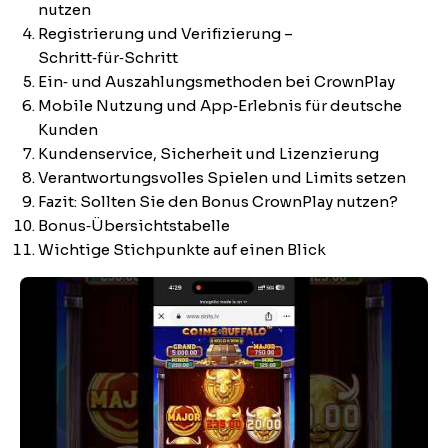
nutzen
Registrierung und Verifizierung –
Schritt‑für‑Schritt
Ein‑ und Auszahlungsmethoden bei CrownPlay
Mobile Nutzung und App‑Erlebnis für deutsche
Kunden
Kundenservice, Sicherheit und Lizenzierung
Verantwortungsvolles Spielen und Limits setzen
Fazit: Sollten Sie den Bonus CrownPlay nutzen?
Bonus‑Übersichtstabelle
Wichtige Stichpunkte auf einen Blick