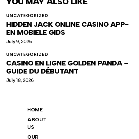
YOU MAY ALSO LIKE
UNCATEGORIZED
HIDDEN JACK ONLINE CASINO APP-
EN MOBIELE GIDS
July 9, 2026
UNCATEGORIZED
CASINO EN LIGNE GOLDEN PANDA –
GUIDE DU DÉBUTANT
July 18, 2026
info@24hrbattery.com
Tiktok
©
24HR BATTERY.
2026. All
HOME
(855)
Rights Reserved.
Youtube
ABOUT
206-
US
Facebook
9651
OUR
Instagram