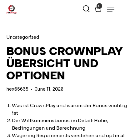
0
Uncategorized
BONUS CROWNPLAY
ÜBERSICHT UND
OPTIONEN
hex65635
June 11, 2026
Was ist CrownPlay und warum der Bonus wichtig
ist
Der Willkommensbonus im Detail: Höhe,
Bedingungen und Berechnung
Wagering Requirements verstehen und optimal