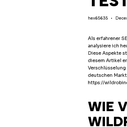
TES
hex65635
Dece
Als erfahrener S
analysiere ich h
Diese Aspekte st
diesem Artikel e
Verschlüsselung 
deutschen Markt i
https://wildrobi
WIE 
WILD