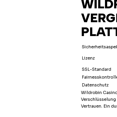
WILD
VERG
PLAT
Sicherheitsaspe
Lizenz
SSL-Standard
Fairnesskontroll
Datenschutz
Wildrobin Casino
Verschlüsselung 
Vertrauen. Ein du