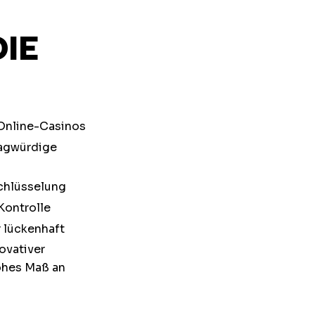
IE
Online-Casinos
ragwürdige
chlüsselung
Kontrolle
r lückenhaft
ovativer
ohes Maß an