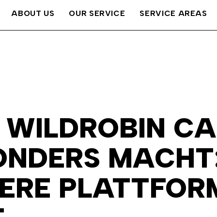
ABOUT US
OUR SERVICE
SERVICE AREAS
 WILDROBIN CA
ONDERS MACHT
HERE PLATTFOR