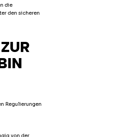
n die
ter den sicheren
 ZUR
BIN
hen Regulierungen
ngig von der