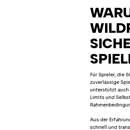
WARU
WILD
SICH
SPIEL
Für Spieler, die 
zuverlässige Spi
unterstützt auch
Limits und Selbs
Rahmenbedingunge
Aus der Erfahrun
schnell und tran