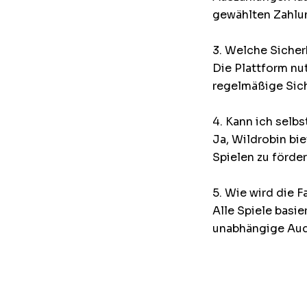
gewählten Zahl
3. Welche Siche
Die Plattform n
regelmäßige Sich
4. Kann ich selbs
Ja, Wildrobin bi
Spielen zu förder
5. Wie wird die F
Alle Spiele basi
unabhängige Aud