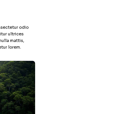
onsectetur odio
tur ultrices
ulla mattis,
etur lorem.