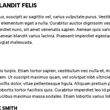
LANDIT FELIS
, suscipit ac sagittis vel, varius vulputate purus. Vesti
t elementum eget a nulla. Curabitur auctor dignissim ve
rdiet nunc, sit amet venenatis sapien. Aenean quis variu
nean blandit varius lacinia. Praesent imperdiet egestas
eugiat malesuada.
s turpis. Etiam tortor sapien, vestibulum nec nulla et, 
. Ut suscipit maximus quam, vel volutpat nibh ultricie
llis dolor, vitae pellentesque ligula. Aliquam pretium p
lobortis tortor facilisis quis. Curabitur imperdiet leo id 
ucibus maximus massa sodales. Etiam lobortis varius lob
 SMITH