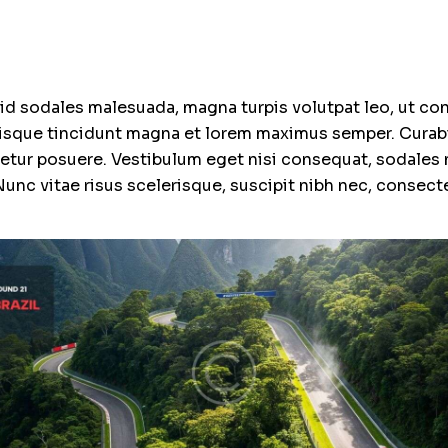
o id sodales malesuada, magna turpis volutpat leo, ut c
isque tincidunt magna et lorem maximus semper. Curabi
etur posuere. Vestibulum eget nisi consequat, sodales n
unc vitae risus scelerisque, suscipit nibh nec, consect