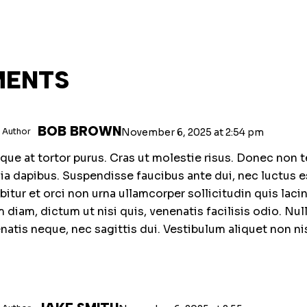
MENTS
BOB BROWN
 Author
November 6, 2025
at
2:54 pm
que at tortor purus. Cras ut molestie risus. Donec non te
nia dapibus. Suspendisse faucibus ante dui, nec luctus e
bitur et orci non urna ullamcorper sollicitudin quis laci
 diam, dictum ut nisi quis, venenatis facilisis odio. Nu
natis neque, nec sagittis dui. Vestibulum aliquet non nis