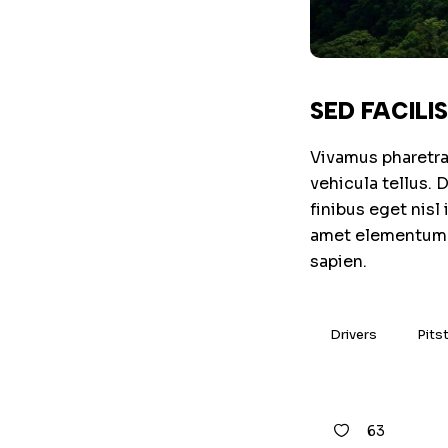
SED FACILI
Vivamus pharetra 
vehicula tellus. 
finibus eget nisl
amet elementum. E
sapien.
Drivers
Pits
63