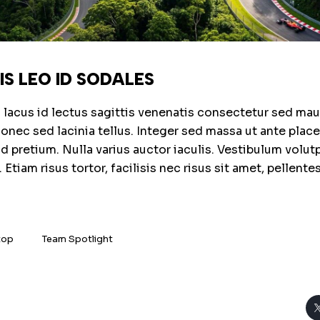
SIS LEO ID SODALES
lacus id lectus sagittis venenatis consectetur sed maur
Donec sed lacinia tellus. Integer sed massa ut ante place
 id pretium. Nulla varius auctor iaculis. Vestibulum volut
tiam risus tortor, facilisis nec risus sit amet, pellente
top
Team Spotlight