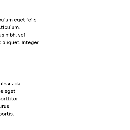
bulum eget felis
stibulum.
s nibh, vel
 aliquet. Integer
malesuada
s eget.
orttitor
purus
ortis.