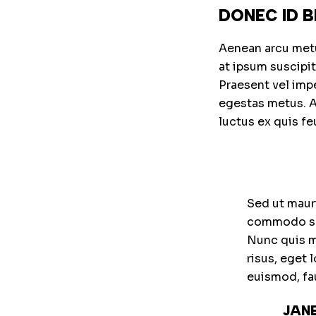
DONEC ID B
Aenean arcu metus
at ipsum suscipi
Praesent vel impe
egestas metus. Ae
luctus ex quis f
Sed ut mauri
commodo sem
Nunc quis mo
risus, eget 
euismod, fa
JANE