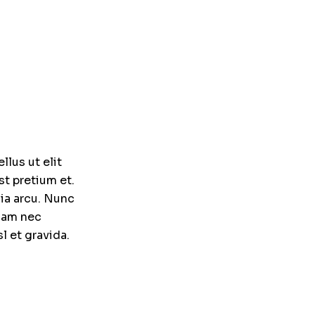
llus ut elit
st pretium et.
nia arcu. Nunc
llam nec
l et gravida.