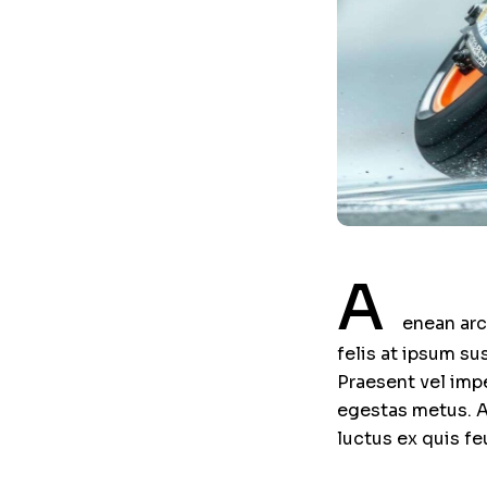
A
enean arc
felis at ipsum su
Praesent vel impe
egestas metus. Ae
luctus ex quis f