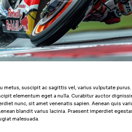
u metus, suscipit ac sagittis vel, varius vulputate purus
scipit elementum eget a nulla. Curabitur auctor digniss
rdiet nunc, sit amet venenatis sapien. Aenean quis variu
nean blandit varius lacinia. Praesent imperdiet egestas
eugiat malesuada.