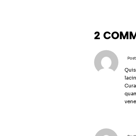
2 COM
Post
Quis
laci
Cura
quam
vene