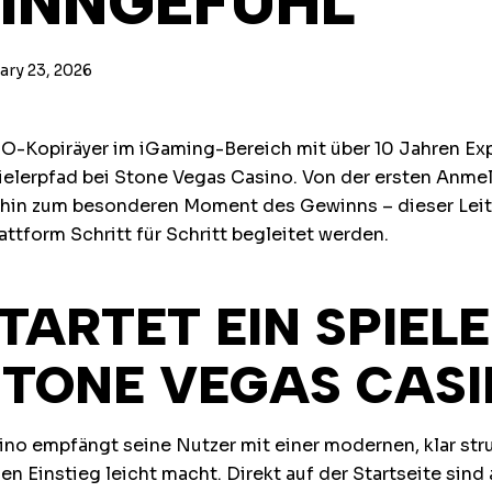
INNGEFÜHL
ary 23, 2026
EO-Kopiräyer im iGaming-Bereich mit über 10 Jahren Ex
ielerpfad bei Stone Vegas Casino. Von der ersten Anme
 hin zum besonderen Moment des Gewinns – dieser Leit
attform Schritt für Schritt begleitet werden.
TARTET EIN SPIEL
STONE VEGAS CASI
no empfängt seine Nutzer mit einer modernen, klar stru
en Einstieg leicht macht. Direkt auf der Startseite sind 