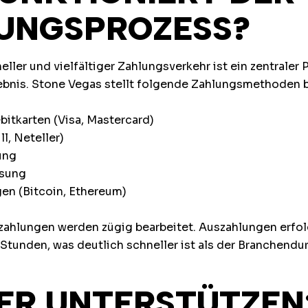
UNGSPROZESS?
eller und vielfältiger Zahlungsverkehr ist ein zentraler P
lebnis. Stone Vegas stellt folgende Zahlungsmethoden b
bitkarten (Visa, Mastercard)
ll, Neteller)
ung
isung
en (Bitcoin, Ethereum)
zahlungen werden zügig bearbeitet. Auszahlungen erfo
 Stunden, was deutlich schneller ist als der Branchendu
LER UNTERSTÜTZEN