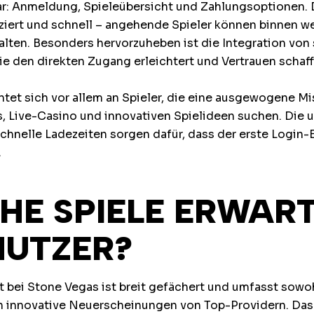
r: Anmeldung, Spieleübersicht und Zahlungsoptionen. 
ziert und schnell – angehende Spieler können binnen w
halten. Besonders hervorzuheben ist die Integration von
die den direkten Zugang erleichtert und Vertrauen schaff
chtet sich vor allem an Spieler, die eine ausgewogene M
s, Live-Casino und innovativen Spielideen suchen. Die 
chnelle Ladezeiten sorgen dafür, dass der erste Login-
.
HE SPIELE ERWAR
NUTZER?
 bei Stone Vegas ist breit gefächert und umfasst sowoh
ch innovative Neuerscheinungen von Top-Providern. Das