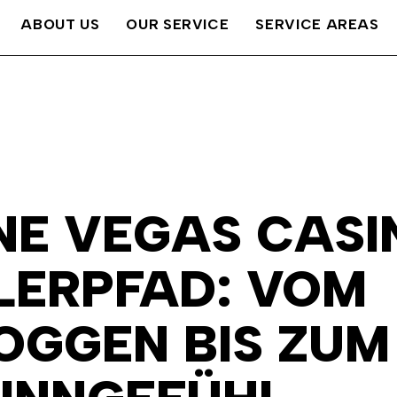
ABOUT US
OUR SERVICE
SERVICE AREAS
NE VEGAS CASI
LERPFAD: VOM
OGGEN BIS ZUM