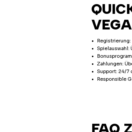
QUIC
VEGA
Registrierung:
Spielauswahl: 
Bonusprogramm:
Zahlungen: Üb
Support: 24/7
Responsible G
FAQ 