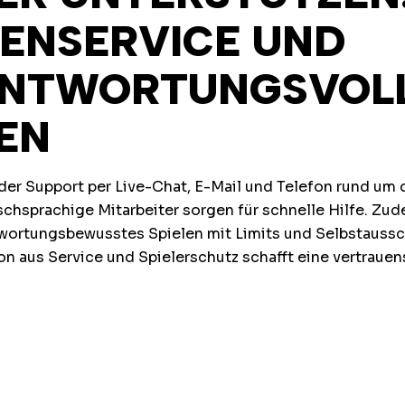
ENSERVICE UND
NTWORTUNGSVOL
LEN
der Support per Live-Chat, E-Mail und Telefon rund um d
chsprachige Mitarbeiter sorgen für schnelle Hilfe. Zu
wortungsbewusstes Spielen mit Limits und Selbstaussc
n aus Service und Spielerschutz schafft eine vertraue