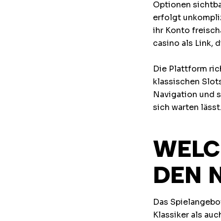
Optionen sichtba
erfolgt unkompli
ihr Konto freisc
casino
als Link, 
Die Plattform ri
klassischen Slot
Navigation und s
sich warten lässt
WELC
DEN 
Das Spielangebot
Klassiker als au