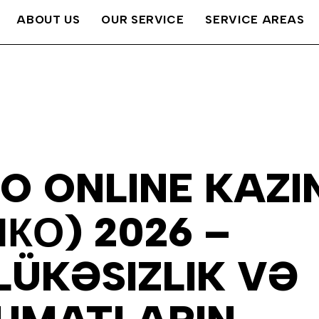
ABOUT US
OUR SERVICE
SERVICE AREAS
O ONLINE KAZI
КО) 2026 –
LÜKƏSIZLIK VƏ