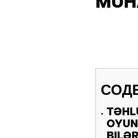
MÜH
СОД
TƏHL
OYUN
BILƏR