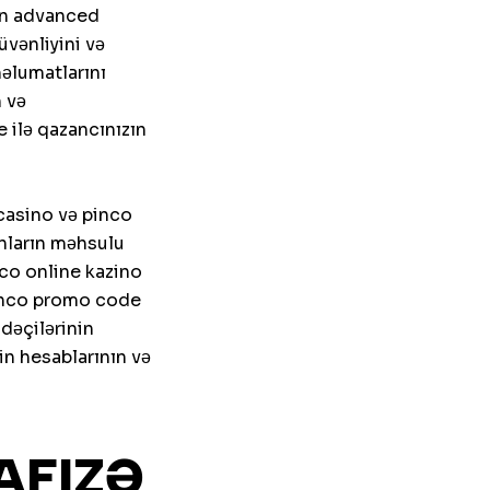
ün advanced
üvənliyini və
məlumatlarını
n və
 ilə qazancınızın
casino və pinco
nların məhsulu
nco online kazino
pinco promo code
dəçilərinin
in hesablarının və
AFIZƏ