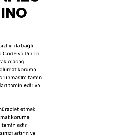
ZINO
liyi ilə bağlı
o Code və Pinco
rək olacaq
məlumat koruma
 qorunmasını təmin
arı təmin edir və
müraciət etmək
lumat koruma
 təmin edir.
ızı artırın və