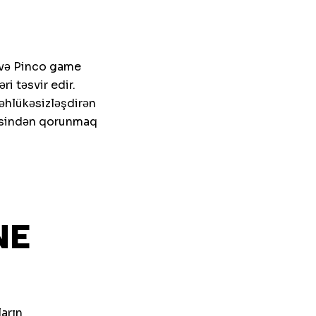
 və Pinco game
i təsvir edir.
əhlükəsizləşdirən
məsindən qorunmaq
NE
arın