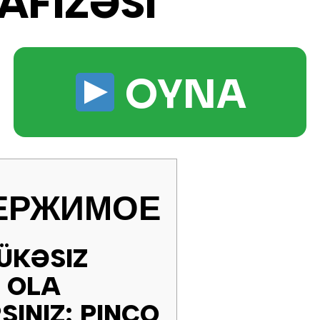
AFIZƏSI
OYNA
ЕРЖИМОЕ
ÜKƏSIZ
 OLA
SINIZ: PINCO