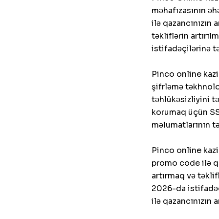
məhafızasının əh
ilə qazancınızın 
təkliflərin artır
istifadəçilərinə 
Pinco online kaz
şifrləmə təkhnolog
təhlükəsizliyini 
korumaq üçün SSL 
məlumatlarının tə
Pinco online kaz
promo code ilə q
artırmaq və təkli
2026-da istifadə
ilə qazancınızın 