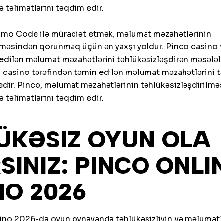
ə təlimatlarını təqdim edir.
mo Code ilə müraciət etmək, məlumat məzahətlərinin
ilməsindən qorunmaq üçün ən yaxşı yoldur. Pinco casino
edilən məlumat məzahətlərini təhlükəsizləşdirən məsələlər
 casino tərəfindən təmin edilən məlumat məzahətlərini t
 edir. Pinco, məlumat məzahətlərinin təhlükəsizləşdiril
ə təlimatlarını təqdim edir.
ÜKƏSIZ OYUN OLA
SINIZ: PINCO ONLI
NO 2026
ino 2026-da oyun oynayanda təhlükəsizliyin və məlumatl