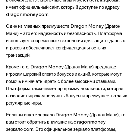
имеет официальный сайт, который доступен по адресу
dragonmoney.com.
Один из главных преимуществ Dragon Money (Драгон
Мани) – это его надежность и безопасность. Платформа
использует современные технологии для защиты данных
игроков и обеспечивает конфиденциальность их
транзакций.
Кроме того, Dragon Money (Драгон Мани) предлагает
игрокам широкий спектр бонусов и акций, которые могут
помочь им начать играть с более высокими ставками.
Платформа также имеет программу лояльности, которая
позволяет игрокам получать бонусы и преимущества за их
регулярные игры.
Если вы ищете зеркало Dragon Money (Драгон Мани), то
вам стоит обратить внимание на dragonmoney
зеркало.com. Это официальное зеркало платформы,