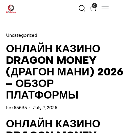
0
Uncategorized
ОНЛАЙН КАЗИНО
DRAGON MONEY
(ДРАГОН МАНИ) 2026
– ОБЗОР
ПЛАТФОРМЫ
hex65635
July 2, 2026
ОНЛАЙН КАЗИНО