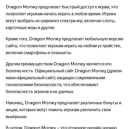
Dragon Money предлагает быстрый доступ к играм, что
позволяет игрокам начать играть в любое время. Игроки
могут выбрать из широкого спектра игр, включая слоты,
карточные игры и другие.
Кроме того, Dragon Money предлагает мобильную версию
сайта, что позволяет игрокам играть на любом устройстве,
включая смартфоны и планшеты.
Другим преимуществом Dragon Money является его
безопасность. Официальный сайт Dragon Money (драгон
мани официальный сайт) защищен современными
технологиями безопасности, что обеспечивает
безопасность игроков и их данных.
Наконец, Dragon Money предлагает различные бонусы и
акции, которые могут помочь игрокам увеличить свои
выигрыши.
В целом, Dragon Money – это отличное онлайн-казино,