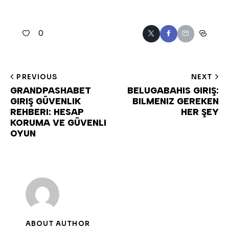
0
PREVIOUS
NEXT
GRANDPASHABET
BELUGABAHIS GIRIŞ:
GIRIŞ GÜVENLIK
BILMENIZ GEREKEN
REHBERI: HESAP
HER ŞEY
KORUMA VE GÜVENLI
OYUN
ABOUT AUTHOR