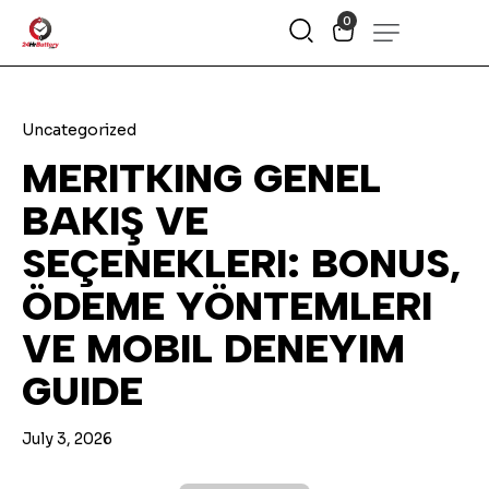
0
Uncategorized
MERITKING GENEL
BAKIŞ VE
SEÇENEKLERI: BONUS,
ÖDEME YÖNTEMLERI
VE MOBIL DENEYIM
GUIDE
July 3, 2026