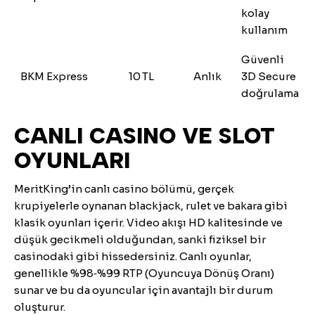
kolay
kullanım
Güvenli
BKM Express
10 TL
Anlık
3D Secure
doğrulama
CANLI CASINO VE SLOT
OYUNLARI
MeritKing’in canlı casino bölümü, gerçek
krupiyelerle oynanan blackjack, rulet ve bakara gibi
klasik oyunları içerir. Video akışı HD kalitesinde ve
düşük gecikmeli olduğundan, sanki fiziksel bir
casinodaki gibi hissedersiniz. Canlı oyunlar,
genellikle %98‑%99 RTP (Oyuncuya Dönüş Oranı)
sunar ve bu da oyuncular için avantajlı bir durum
oluşturur.