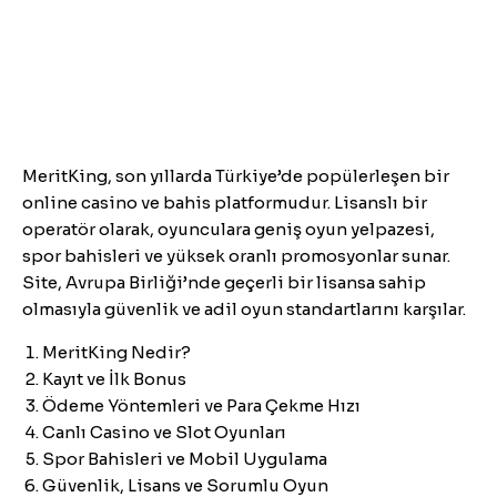
MeritKing, son yıllarda Türkiye’de popülerleşen bir
online casino ve bahis platformudur. Lisanslı bir
operatör olarak, oyunculara geniş oyun yelpazesi,
spor bahisleri ve yüksek oranlı promosyonlar sunar.
Site, Avrupa Birliği’nde geçerli bir lisansa sahip
olmasıyla güvenlik ve adil oyun standartlarını karşılar.
MeritKing Nedir?
Kayıt ve İlk Bonus
Ödeme Yöntemleri ve Para Çekme Hızı
Canlı Casino ve Slot Oyunları
Spor Bahisleri ve Mobil Uygulama
Güvenlik, Lisans ve Sorumlu Oyun