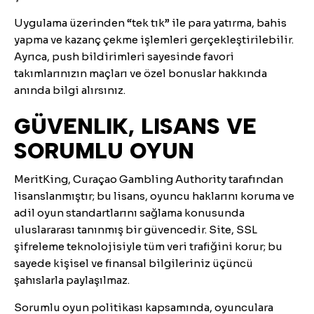
Uygulama üzerinden “tek tık” ile para yatırma, bahis
yapma ve kazanç çekme işlemleri gerçekleştirilebilir.
Ayrıca, push bildirimleri sayesinde favori
takımlarınızın maçları ve özel bonuslar hakkında
anında bilgi alırsınız.
GÜVENLIK, LISANS VE
SORUMLU OYUN
MeritKing, Curaçao Gambling Authority tarafından
lisanslanmıştır; bu lisans, oyuncu haklarını koruma ve
adil oyun standartlarını sağlama konusunda
uluslararası tanınmış bir güvencedir. Site, SSL
şifreleme teknolojisiyle tüm veri trafiğini korur; bu
sayede kişisel ve finansal bilgileriniz üçüncü
şahıslarla paylaşılmaz.
Sorumlu oyun politikası kapsamında, oyunculara