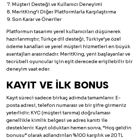
Müşteri Desteği ve Kullanıcı Deneyimi
MeritKing’i Diğer Platformlarla Karşılaştırma
Son Karar ve Öneriler
Platformun tasarımı yerel kullanıcıları düşünerek
hazırlanmıştır; Türkçe dil desteği, Türkiye’ye özel
ödeme kanalları ve yerel müşteri hizmetleri en büyük
avantajları arasındadır. MeritKing, yeni başlayanlar ve
tecrübeli oyuncular için eşit derecede erişilebilir bir
deneyim vaat eder.
KAYIT VE İLK BONUS
Kayıt süreci sadece birkaç adımda tamamlanır. E-
posta adresi, telefon numarası ve bir şifre girmeniz
yeterlidir; KYC (müşteri tanıma) doğrulaması
genellikle kimlik belgesi ve adres kanıtı ile
desteklenir. Kayıt olduktan hemen sonra, “Hoş geldin
bonusu” olarak adlandırılan %100 karşılık ve 20 TL