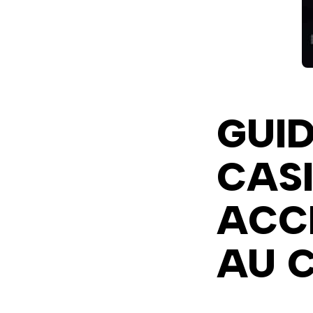
GUI
CASI
ACC
AU 