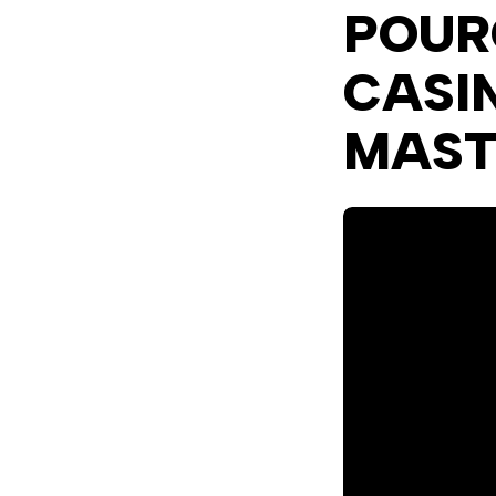
POUR
CASI
MAST