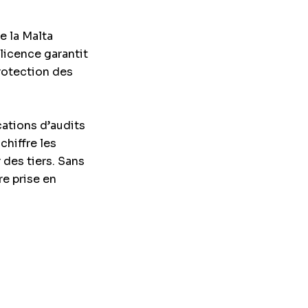
e la Malta
licence garantit
protection des
ations d’audits
hiffre les
 des tiers. Sans
re prise en