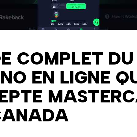
DE COMPLET DU
NO EN LIGNE QU
EPTE MASTER
CANADA