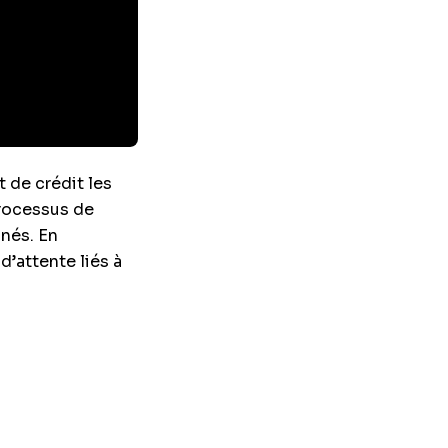
 de crédit les
processus de
anés. En
d’attente liés à