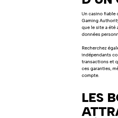
Un casino fiable
Gaming Authority
que le site a été
données personnel
Recherchez égale
indépendants co
transactions et q
ces garanties, mê
compte.
LES B
ATTR