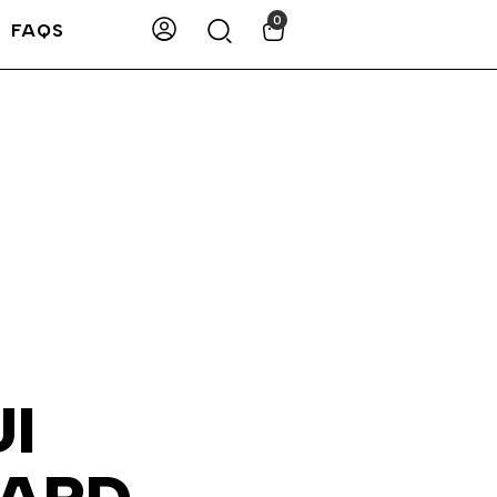
0
FAQS
I