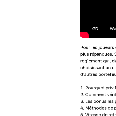
Pour les joueurs 
plus répandues. 
règlement qui, da
choisissant un ca
d’autres portefeu
Pourquoi privi
Comment vérifie
Les bonus les 
Méthodes de p
Vitesse de ret