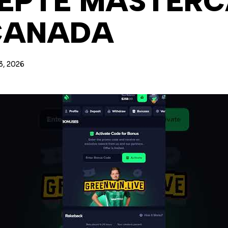
EPTE MASTER
CANADA
3, 2026