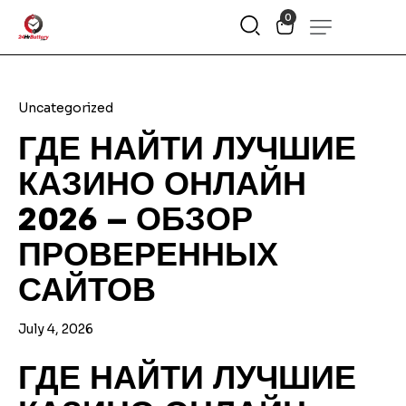
0
Uncategorized
ГДЕ НАЙТИ ЛУЧШИЕ
КАЗИНО ОНЛАЙН
2026 – ОБЗОР
ПРОВЕРЕННЫХ
САЙТОВ
July 4, 2026
ГДЕ НАЙТИ ЛУЧШИЕ