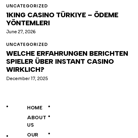
UNCATEGORIZED
1KING CASINO TÜRKIYE – ÖDEME
YÖNTEMLERI
June 27, 2026
UNCATEGORIZED
WELCHE ERFAHRUNGEN BERICHTEN
SPIELER ÜBER INSTANT CASINO
WIRKLICH?
December 17, 2025
info@
Tiktok
©
24HR BATTERY.
2026. All
HOME
24hrb
Rights Reserved.
Youtu
ABOUT
attery.
be
US
com
Faceb
OUR
(855)