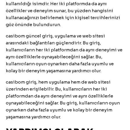
kullanıldığı isimdir. Her iki platformda da aynı
özellikler ve deneyim sunar, bu yüzden hangisini
kullanacağınızı belirlemek için kişisel tercihlerinizi
göz önünde bulundurun.
casibom güncel giriş, uygulama ve web sitesi
arasındaki bağlantıları güçlendirir. Bu giriş,
kullanıcıların her iki platformdan da aynı deneyimi ve
aynı özelliklerle oynayabileceğini sağlar. Bu,
kullanıcıların oyun oynarken daha fazla uyumlu ve
kolay bir deneyim yaşamasına yardımcı olur.
casibom giriş, hem uygulama hem de web sitesi
üzerinden erişilebilir. Bu, kullanıcıların her iki
platformdan da aynı deneyimi ve aynı özelliklerle
oynayabileceğini sağlar. Bu giriş, kullanıcıların oyun
oynarken daha fazla uyumlu ve kolay bir deneyim
yaşamasına yardımcı olur.