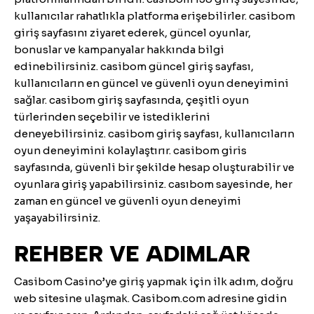
kullanıcılar rahatlıkla platforma erişebilirler. casibom
giriş sayfasını ziyaret ederek, güncel oyunlar,
bonuslar ve kampanyalar hakkında bilgi
edinebilirsiniz. casibom güncel giriş sayfası,
kullanıcıların en güncel ve güvenli oyun deneyimini
sağlar. casibom giriş sayfasında, çeşitli oyun
türlerinden seçebilir ve istediklerini
deneyebilirsiniz. casibom giriş sayfası, kullanıcıların
oyun deneyimini kolaylaştırır. casibom giris
sayfasında, güvenli bir şekilde hesap oluşturabilir ve
oyunlara giriş yapabilirsiniz. casıbom sayesinde, her
zaman en güncel ve güvenli oyun deneyimi
yaşayabilirsiniz.
REHBER VE ADIMLAR
Casibom Casino’ye giriş yapmak için ilk adım, doğru
web sitesine ulaşmak. Casibom.com adresine gidin