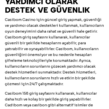
YARDIMCI OLARAK
DESTEK VE GÜVENLIK
Casibom Casino için güncel giriş yapmak, güvenliği
ve yardımcı olacak destekleri kullanmak, kullanıcıların
oyun deneyimini daha rahat ve güvenli hale getirir.
Casibom giriş sayfasını kullanarak, kullanıcılar
güvenli bir şekilde hesaplarını açabilir, para
yatırabilir ve oynayabilirler. Casibom, kullanıcıların
güvenliğini önemsiyor ve bu nedenle hesapları
şifreleme teknolojileriyle korumaktadır. Ayrıca,
kullanıcıların sorunlarını çözecek yardımcı olacak
destek hizmetleri sunmaktadır. Destek hizmetleri,
kullanıcıların sorunlarını hızlı ve etkin bir şekilde
çözmesi için 24/7 çalışmaktadır.
Casibom 158 giriş sayfasını kullanarak, kullanıcılar
daha hızlı ve kolay bir şekilde giriş yapabilirler.
Cadibom veya casibon gibi alternatif isimler de