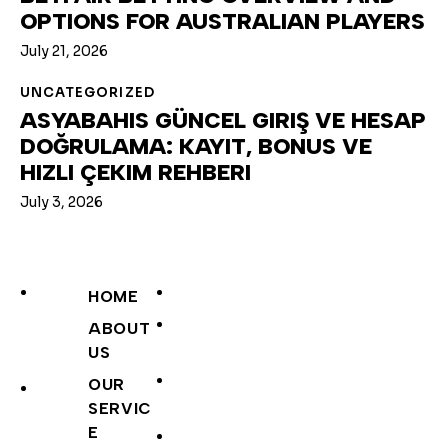
OPTIONS FOR AUSTRALIAN PLAYERS
July 21, 2026
UNCATEGORIZED
ASYABAHIS GÜNCEL GIRIŞ VE HESAP
DOĞRULAMA: KAYIT, BONUS VE
HIZLI ÇEKIM REHBERI
July 3, 2026
info@
Tiktok
©
24HR BATTERY.
2026. All
HOME
24hrb
Rights Reserved.
Youtu
ABOUT
attery.
be
US
com
Faceb
OUR
(855)
ook
SERVIC
206-
E
9651
Instag