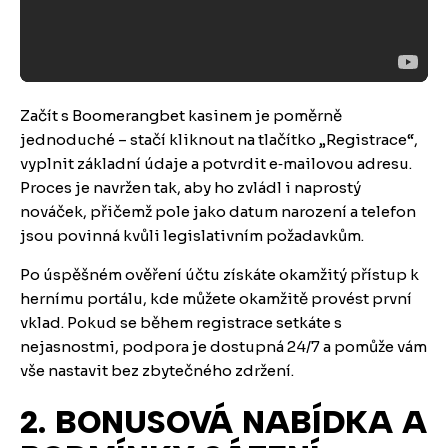
Začít s Boomerangbet kasinem je poměrně
jednoduché – stačí kliknout na tlačítko „Registrace“,
vyplnit základní údaje a potvrdit e‑mailovou adresu.
Proces je navržen tak, aby ho zvládl i naprostý
nováček, přičemž pole jako datum narození a telefon
jsou povinná kvůli legislativním požadavkům.
Po úspěšném ověření účtu získáte okamžitý přístup k
hernímu portálu, kde můžete okamžitě provést první
vklad. Pokud se během registrace setkáte s
nejasnostmi, podpora je dostupná 24/7 a pomůže vám
vše nastavit bez zbytečného zdržení.
2. BONUSOVÁ NABÍDKA A