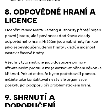
8. ODPOVĚDNÉ HRANÍ A
LICENCE
Licenční rámec Malta Gaming Authority přináší nejen
právní jistotu, ale i povinnost dodržovat zásady
odpovědného hraní. Hráčům jsou nabídnuty funkce
jako sebevyloučení, denní limity vkladů a možnost
nastavit časové limity.
Všechny tyto nástroje jsou dostupné přímo v
uživatelském profilu a lze je aktivovat během několika
kliknutí. Pokud cítíte, že byste potřebovali pomoc,
můžete také kontaktovat nezávislé organizace
poskytující podporu při problematickém hraní.
9. SHRNUTÍ A
DOPORUČENÍ