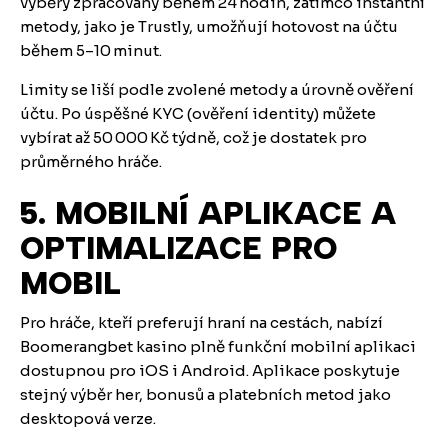
výběry zpracovány během 24 hodin, zatímco instantní
metody, jako je Trustly, umožňují hotovost na účtu
během 5–10 minut.
Limity se liší podle zvolené metody a úrovně ověření
účtu. Po úspěšné KYC (ověření identity) můžete
vybírat až 50 000 Kč týdně, což je dostatek pro
průměrného hráče.
5. MOBILNÍ APLIKACE A
OPTIMALIZACE PRO
MOBIL
Pro hráče, kteří preferují hraní na cestách, nabízí
Boomerangbet kasino plně funkční mobilní aplikaci
dostupnou pro iOS i Android. Aplikace poskytuje
stejný výběr her, bonusů a platebních metod jako
desktopová verze.