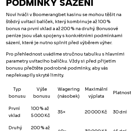
PODMÍNKY SÁZENÍ
Noví hráči v Boomerangbet kasinu se mohou těšit na
štědrý uvítací balíček, který kombinuje až 100 %
bonus na první vklad a až 200 % na druhý. Bonusové
peníze jsou však spojeny s konkrétními podmínkami
sázení, které je nutno splnit před výběrem výher.
Pro přehlednost uvádíme stručnou tabulku s hlavními
parametry uvítacího balíčku. Vždy si před přijetím
bonusu přečtěte podrobné podmínky, aby vás
nepřekvapily skryté limity.
Typ
Výše
Wagering
Maximální
Platnos
bonusu
bonusu
(násobek)
výplata
První
100 % až
35×
20 000 Kč
30 dní
vklad
5 000 Kč
Druhý
200 % až