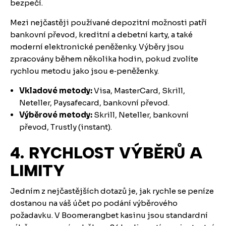
bezpečí.
Mezi nejčastěji používané depozitní možnosti patří
bankovní převod, kreditní a debetní karty, a také
moderní elektronické peněženky. Výběry jsou
zpracovány během několika hodin, pokud zvolíte
rychlou metodu jako jsou e‑peněženky.
Vkladové metody:
Visa, MasterCard, Skrill,
Neteller, Paysafecard, bankovní převod.
Výběrové metody:
Skrill, Neteller, bankovní
převod, Trustly (instant).
4. RYCHLOST VÝBĚRŮ A
LIMITY
Jedním z nejčastějších dotazů je, jak rychle se peníze
dostanou na váš účet po podání výběrového
požadavku. V Boomerangbet kasinu jsou standardní