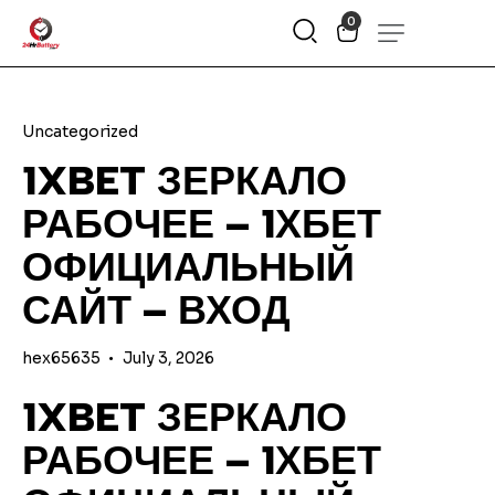
0
Uncategorized
1XBET ЗЕРКАЛО
РАБОЧЕЕ – 1ХБЕТ
ОФИЦИАЛЬНЫЙ
САЙТ – ВХОД
hex65635
July 3, 2026
1XBET ЗЕРКАЛО
РАБОЧЕЕ – 1ХБЕТ