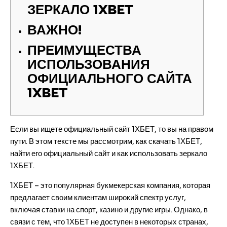
ЗЕРКАЛО 1XBET
ВАЖНО!
ПРЕИМУЩЕСТВА
ИСПОЛЬЗОВАНИЯ
ОФИЦИАЛЬНОГО САЙТА
1XBET
Если вы ищете официальный сайт 1ХБЕТ, то вы на правом
пути. В этом тексте мы рассмотрим, как скачать 1ХБЕТ,
найти его официальный сайт и как использовать зеркало
1ХБЕТ.
1ХБЕТ – это популярная букмекерская компания, которая
предлагает своим клиентам широкий спектр услуг,
включая ставки на спорт, казино и другие игры. Однако, в
связи с тем, что 1ХБЕТ не доступен в некоторых странах,