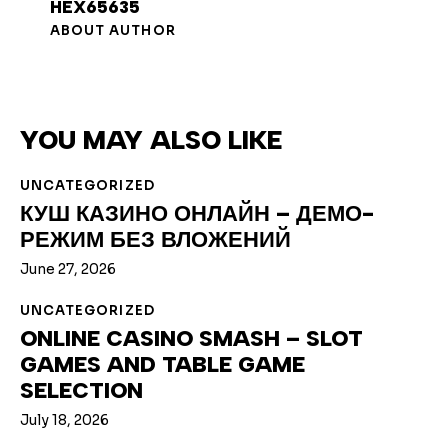
HEX65635
ABOUT AUTHOR
YOU MAY ALSO LIKE
UNCATEGORIZED
КУШ КАЗИНО ОНЛАЙН – ДЕМО-
РЕЖИМ БЕЗ ВЛОЖЕНИЙ
June 27, 2026
UNCATEGORIZED
ONLINE CASINO SMASH – SLOT
GAMES AND TABLE GAME
SELECTION
July 18, 2026