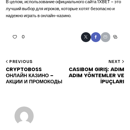
В целом, использование официального сайта 1XBET – это
лучший выбор для игроков, которые хотят безопасно и
надежно играть в онлайн-казино.
0
PREVIOUS
NEXT
CRYPTOBOSS
CASIBOM GIRIŞ: ADIM
ОНЛАЙН КАЗИНО –
ADIM YÖNTEMLER VE
АКЦИИ И ПРОМОКОДЫ
İPUÇLARI